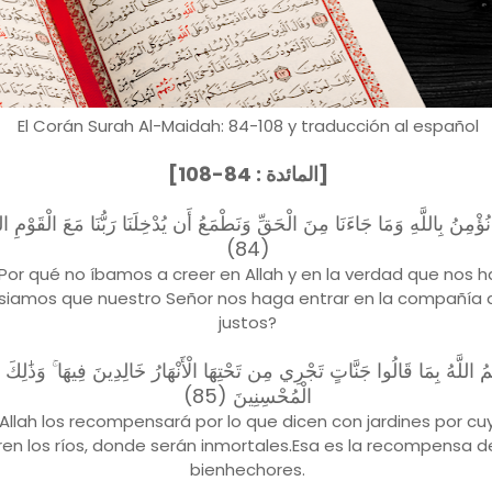
El Corán Surah Al-Maidah: 84-108 y traducción al español
[المائدة : 84-108]
 نُؤْمِنُ بِاللَّهِ وَمَا جَاءَنَا مِنَ الْحَقِّ وَنَطْمَعُ أَن يُدْخِلَنَا رَبُّنَا مَعَ الْقَوْمِ 
(84)
Por qué no íbamos a creer en Allah y en la verdad que nos h
nsiamos que nuestro Señor nos haga entrar en la compañía 
justos?
هُمُ اللَّهُ بِمَا قَالُوا جَنَّاتٍ تَجْرِي مِن تَحْتِهَا الْأَنْهَارُ خَالِدِينَ فِيهَا ۚ وَذَٰلِكَ 
الْمُحْسِنِينَ (85)
Allah los recompensará por lo que dicen con jardines por cu
ren los ríos, donde serán inmortales.Esa es la recompensa d
bienhechores.