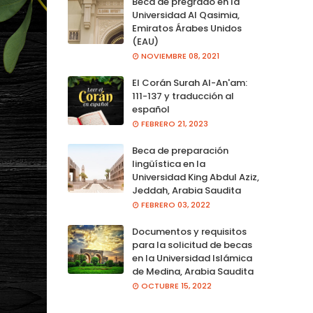
Beca de pregrado en la
Universidad Al Qasimia,
Emiratos Árabes Unidos
(EAU)
NOVIEMBRE 08, 2021
El Corán Surah Al-An'am:
111-137 y traducción al
español
FEBRERO 21, 2023
Beca de preparación
lingüística en la
Universidad King Abdul Aziz,
Jeddah, Arabia Saudita
FEBRERO 03, 2022
Documentos y requisitos
para la solicitud de becas
en la Universidad Islámica
de Medina, Arabia Saudita
OCTUBRE 15, 2022