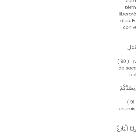
comp
térmi
liberar
días. 
con v
عَمَلِ
( 90 ) ¡
de sacr
act
يَصُدَّكُمْ
( 9
enemist
َا الْبَلَاغُ