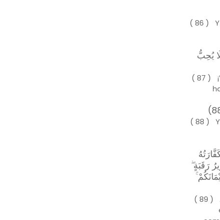
( 86 ) Y
لَا يُحِبُّ
( 87 ) 
h
( 88 ) Y
فَّارَتُهُ
رُ رَقَبَةٍ
يْمَانَكُمْ
( 89 ) 