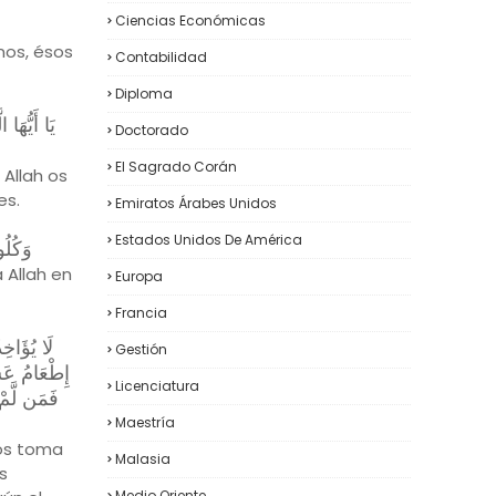
Ciencias Económicas
nos, ésos
Contabilidad
Diploma
يَا أَيُّهَا
Doctorado
El Sagrado Corán
 Allah os
es.
Emiratos Árabes Unidos
Estados Unidos De América
وَكُلُ)
 Allah en
Europa
Francia
لَا يُؤَاخِذ
Gestión
إِطْعَامُ ع ۖ
Licenciatura
فَمَن لَّمْ ۚ
Maestría
 os toma
Malasia
s
Medio Oriente