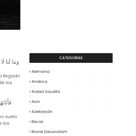
CATEGORÍAS
وَمَا لَنَا لَا
Alemania
a llegado
América
de los
Arabia Saudita
فَأَثَابَ
Asia
Azerbaiyán
yo suelo
Becas
e los
Brunei Darussalam