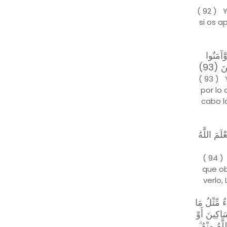
( 92 ) 
si os a
َآمَنُوا
َ (93
( 93 ) 
por lo
cabo l
ْلَمَ اللَّهُ
( 94 )
que ob
verlo,
ءٌ مِّثْلُ مَا
سَاكِينَ أَوْ
لَّهُ مِنْهُ