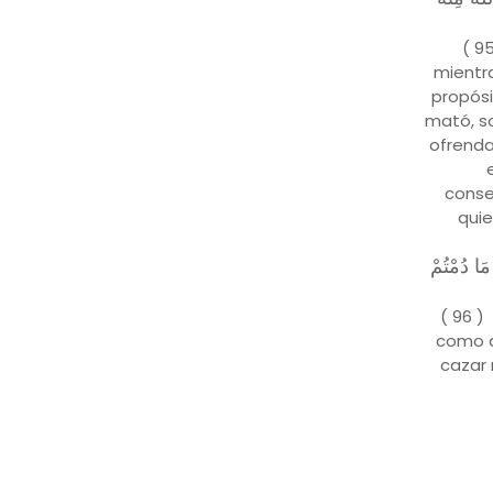
( 9
mientra
propósi
mató, s
ofrenda
conse
quie
 مَا دُمْتُمْ
( 96 )
como d
cazar 