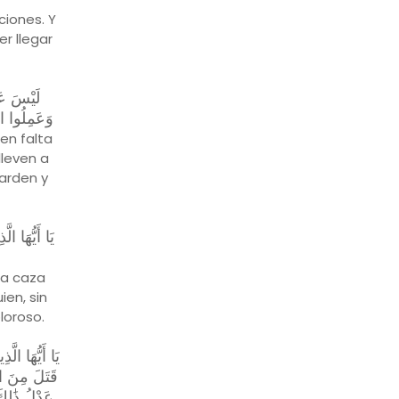
iones. Y
r llegar
لَيْسَ عَل
وَعَمِلُوا ال)
 en falta
lleven a
uarden y
يَا أَيُّهَا ال
la caza
en, sin
loroso.
يَا أَيُّهَا الّ
قَتَلَ مِنَ الن
عَدْلُ ذَٰلِ ۗ