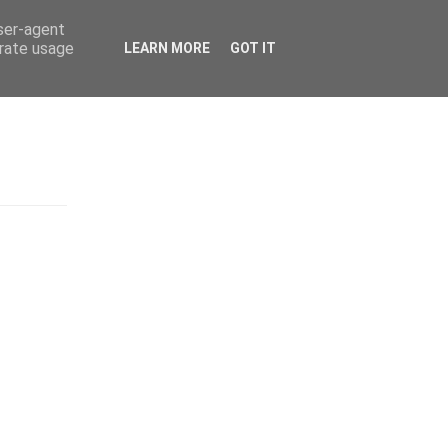
user-agent
erate usage
ñol
LEARN MORE
GOT IT