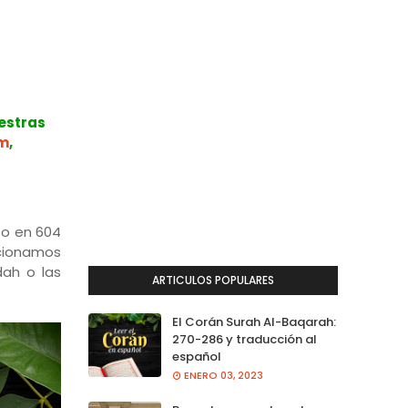
estras
m
,
so en 604
cionamos
dah o las
ARTICULOS POPULARES
El Corán Surah Al-Baqarah:
270-286 y traducción al
español
ENERO 03, 2023