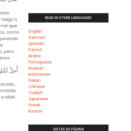
cazan
READ IN OTHER LANGUAGES
o haga a
imal que
English
tos, como
German
 ayunando
Spanish
as
French
o, pero
Arabic
anza.
Portuguese
Russian
أُحِلَّ لَكُمْ
Indonesian
Italian
escado,
Chinese
ermitido
Turkish
a Allah
Japanese
Greek
Korean
VISTAS DE PÁGINA