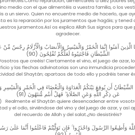
rometéis.Como reparación, alimentaréis a diez pobres seg
no medio con el que alimentéis a vuestra familia, o los vesti
éis a un siervo. Quien no encuentre medio de hacerlo, que ay
Esta es la reparación por los juramentos que hagáis; y tened
uestros juramentos.Así os explica Allah Sus signos para que
agradecer.
ُهَا الَّذِينَ آمَنُوا إِنَّمَا الْخَمْرُ وَالْمَيْسِرُ وَالْأَنصَابُ وَالْأَزْلَامُ رِجْسٌ مِّنْ 
الشَّيْطَانِ فَاجْتَنِبُوهُ لَعَلَّكُمْ تُفْلِحُونَ (90)
Vosotros que creéis! Ciertamente el vino, el juego de azar, lo
ificio y las flechas adivinatorias son una inmundicia procede
ividad del Shaytán; apartaos de todo ello y podréis tener éx
يدُ الشَّيْطَانُ أَن يُوقِعَ بَيْنَكُمُ الْعَدَاوَةَ وَالْبَغْضَاءَ فِي الْخَمْرِ وَالْمَيْسِرِ وَ
عَن ذِكْرِ اللَّهِ وَعَنِ الصَّلَاةِ ۖ فَهَلْ أَنتُم مُّنتَهُونَ (91)
1 ) Realmente el Shaytán quiere desencadenar entre vosotr
ad y el odio, sirviéndose del vino y del juego de azar, y así 
del recuerdo de Allah y del salat.¿No desistiréis?
َّهَ وَأَطِيعُوا الرَّسُولَ وَاحْذَرُوا ۚ فَإِن تَوَلَّيْتُمْ فَاعْلَمُوا أَنَّمَا عَلَىٰ رَسُولِن
الْمُبِينُ (92)