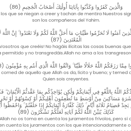
وَالَّذِينَ كَفَرُوا وَكَذَّبُوا بِآيَاتِنَا أُولَٰئِكَ أَصْحَابُ الْجَحِيمِ (86)
 los que se niegan a creer y tachan de mentira Nuestros sig
son los compañeros del Yahim.
 الَّذِينَ آمَنُوا لَا تُحَرِّمُوا طَيِّبَاتِ مَا أَحَلَّ اللَّهُ لَكُمْ وَلَا تَعْتَدُوا ۚ إِنَّ اللَّهَ 
الْمُعْتَدِينَ (87)
¡Vosotros que creéis! No hagáis ilícitas las cosas buenas que
a permitido y no transgredáis.Allah no ama a los transgresor
وا مِمَّا رَزَقَكُمُ اللَّهُ حَلَالًا طَيِّبًا ۚ وَاتَّقُوا اللَّهَ الَّذِي أَنتُم بِهِ مُؤْمِنُونَ (88
 comed de aquello que Allah os da, lícito y bueno; y temed a
Quien sois creyentes.
ُكُمُ اللَّهُ بِاللَّغْوِ فِي أَيْمَانِكُمْ وَلَٰكِن يُؤَاخِذُكُم بِمَا عَقَّدتُّمُ الْأَيْمَانَ ۖ فَكَ
َشَرَةِ مَسَاكِينَ مِنْ أَوْسَطِ مَا تُطْعِمُونَ أَهْلِيكُمْ أَوْ كِسْوَتُهُمْ أَوْ تَحْرِي
 يَجِدْ فَصِيَامُ ثَلَاثَةِ أَيَّامٍ ۚ ذَٰلِكَ كَفَّارَةُ أَيْمَانِكُمْ إِذَا حَلَفْتُمْ ۚ وَاحْفَظُوا أَ
كَذَٰلِكَ يُبَيِّنُ اللَّهُ لَكُمْ آيَاتِهِ لَعَلَّكُمْ تَشْكُرُونَ (89)
Allah no os toma en cuenta los juramentos frívolos, pero sí
en cuenta los juramentos con los que intencionadamente o