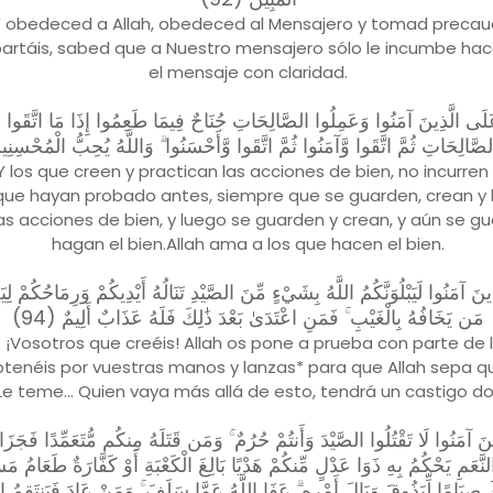
Y obedeced a Allah, obedeced al Mensajero y tomad precauc
partáis, sabed que a Nuestro mensajero sólo le incumbe hace
el mensaje con claridad.
َى الَّذِينَ آمَنُوا وَعَمِلُوا الصَّالِحَاتِ جُنَاحٌ فِيمَا طَعِمُوا إِذَا مَا اتَّقَوا وّ
صَّالِحَاتِ ثُمَّ اتَّقَوا وَّآمَنُوا ثُمَّ اتَّقَوا وَّأَحْسَنُوا ۗ وَاللَّهُ يُحِبُّ الْمُحْسِنِين
Y los que creen y practican las acciones de bien, no incurren
 que hayan probado antes, siempre que se guarden, crean y 
as acciones de bien, y luego se guarden y crean, y aún se g
hagan el bien.Allah ama a los que hacen el bien.
َّذِينَ آمَنُوا لَيَبْلُوَنَّكُمُ اللَّهُ بِشَيْءٍ مِّنَ الصَّيْدِ تَنَالُهُ أَيْدِيكُمْ وَرِمَاحُكُمْ لِيَع
مَن يَخَافُهُ بِالْغَيْبِ ۚ فَمَنِ اعْتَدَىٰ بَعْدَ ذَٰلِكَ فَلَهُ عَذَابٌ أَلِيمٌ (94)
 ¡Vosotros que creéis! Allah os pone a prueba con parte de 
tenéis por vuestras manos y lanzas* para que Allah sepa qui
 Le teme... Quien vaya más allá de esto, tendrá un castigo do
َذِينَ آمَنُوا لَا تَقْتُلُوا الصَّيْدَ وَأَنتُمْ حُرُمٌ ۚ وَمَن قَتَلَهُ مِنكُم مُّتَعَمِّدًا فَجَزَا
َّعَمِ يَحْكُمُ بِهِ ذَوَا عَدْلٍ مِّنكُمْ هَدْيًا بَالِغَ الْكَعْبَةِ أَوْ كَفَّارَةٌ طَعَامُ مَ
كَ صِيَامًا لِّيَذُوقَ وَبَالَ أَمْرِهِ ۗ عَفَا اللَّهُ عَمَّا سَلَفَ ۚ وَمَنْ عَادَ فَيَنتَقِمُ ال