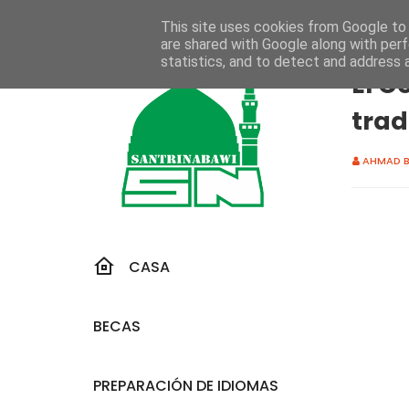
This site uses cookies from Google to d
are shared with Google along with perf
Inicio
El
statistics, and to detect and address 
El C
trad
AHMAD B
CASA
BECAS
PREPARACIÓN DE IDIOMAS