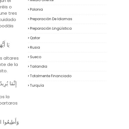
ún el
réis o
Polonia
une tres
 cuidado
Preparación De Idiomas
 podáis
Preparación Lingüística
Qatar
يَا أَيّ
Rusia
Sueco
s altares
nte de la
Tailandia
ito.
Totalmente Financiado
إِنَّمَا يُرِ
Turquía
os la
apartaros
وَأَطِيعُوا الل