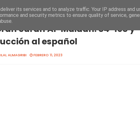
eliver its services and to analyze traffic. Your IP address and 
ormance and security metrics to ensure quality of service, gen
 sagrado Corán
El Corán Surah Al-Maidah: 84-108 y traducción al espa
abuse.
orán Surah Al-Maidah: 84-108 y
ucción al español
ILAL ALMAGRIBI
FEBRERO 11, 2023