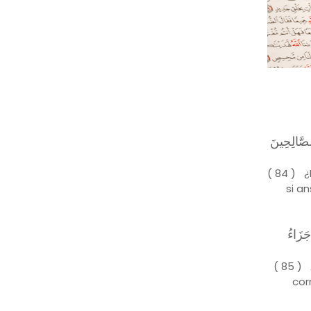
الصَّالِحِينَ
( 84 ) ¿
si a
جَزَاءُ
( 85 ) 
cor