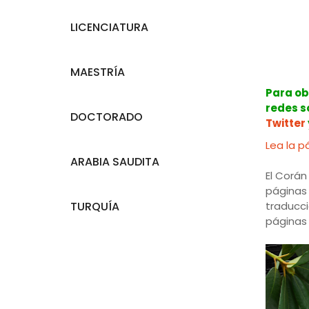
LICENCIATURA
MAESTRÍA
Para ob
redes so
DOCTORADO
Twitter
Lea la p
ARABIA SAUDITA
El Corán
páginas
TURQUÍA
traducc
páginas 