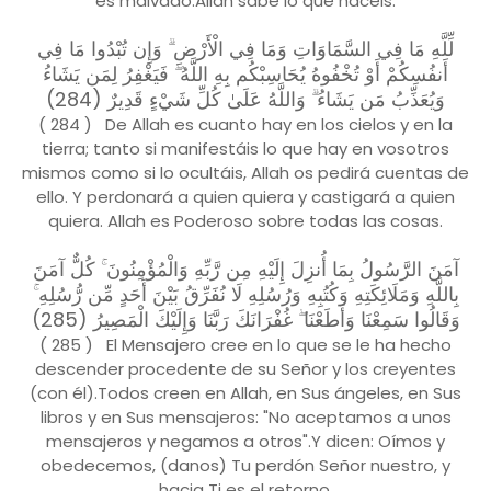
es malvado.Allah sabe lo que hacéis.
لِّلَّهِ مَا فِي السَّمَاوَاتِ وَمَا فِي الْأَرْضِ ۗ وَإِن تُبْدُوا مَا فِي
أَنفُسِكُمْ أَوْ تُخْفُوهُ يُحَاسِبْكُم بِهِ اللَّهُ ۖ فَيَغْفِرُ لِمَن يَشَاءُ
وَيُعَذِّبُ مَن يَشَاءُ ۗ وَاللَّهُ عَلَىٰ كُلِّ شَيْءٍ قَدِيرٌ (284)
( 284 ) De Allah es cuanto hay en los cielos y en la
tierra; tanto si manifestáis lo que hay en vosotros
mismos como si lo ocultáis, Allah os pedirá cuentas de
ello. Y perdonará a quien quiera y castigará a quien
quiera. Allah es Poderoso sobre todas las cosas.
آمَنَ الرَّسُولُ بِمَا أُنزِلَ إِلَيْهِ مِن رَّبِّهِ وَالْمُؤْمِنُونَ ۚ كُلٌّ آمَنَ
بِاللَّهِ وَمَلَائِكَتِهِ وَكُتُبِهِ وَرُسُلِهِ لَا نُفَرِّقُ بَيْنَ أَحَدٍ مِّن رُّسُلِهِ ۚ
وَقَالُوا سَمِعْنَا وَأَطَعْنَا ۖ غُفْرَانَكَ رَبَّنَا وَإِلَيْكَ الْمَصِيرُ (285)
( 285 ) El Mensajero cree en lo que se le ha hecho
descender procedente de su Señor y los creyentes
(con él).Todos creen en Allah, en Sus ángeles, en Sus
libros y en Sus mensajeros: "No aceptamos a unos
mensajeros y negamos a otros".Y dicen: Oímos y
obedecemos, (danos) Tu perdón Señor nuestro, y
hacia Ti es el retorno.