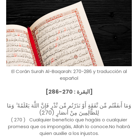
El Corán Surah Al-Baqarah: 270-286 y traducción al
español
[البقرة : 270-286]
وَمَا أَنفَقْتُم مِّن نَّفَقَةٍ أَوْ نَذَرْتُم مِّن نَّذْرٍ فَإِنَّ اللَّهَ يَعْلَمُهُ ۗ وَمَا
لِلظَّالِمِينَ مِنْ أَنصَارٍ (270)
( 270 ) Cualquier beneficio que hagáis o cualquier
promesa que os impongáis, Allah lo conoce.No habrá
quien auxilie a los injustos.