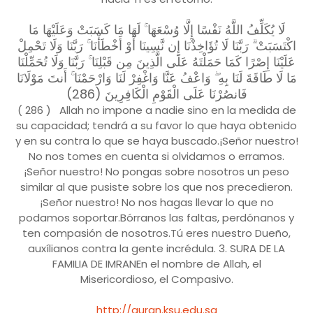
لَا يُكَلِّفُ اللَّهُ نَفْسًا إِلَّا وُسْعَهَا ۚ لَهَا مَا كَسَبَتْ وَعَلَيْهَا مَا
اكْتَسَبَتْ ۗ رَبَّنَا لَا تُؤَاخِذْنَا إِن نَّسِينَا أَوْ أَخْطَأْنَا ۚ رَبَّنَا وَلَا تَحْمِلْ
عَلَيْنَا إِصْرًا كَمَا حَمَلْتَهُ عَلَى الَّذِينَ مِن قَبْلِنَا ۚ رَبَّنَا وَلَا تُحَمِّلْنَا
مَا لَا طَاقَةَ لَنَا بِهِ ۖ وَاعْفُ عَنَّا وَاغْفِرْ لَنَا وَارْحَمْنَا ۚ أَنتَ مَوْلَانَا
فَانصُرْنَا عَلَى الْقَوْمِ الْكَافِرِينَ (286)
( 286 ) Allah no impone a nadie sino en la medida de
su capacidad; tendrá a su favor lo que haya obtenido
y en su contra lo que se haya buscado.¡Señor nuestro!
No nos tomes en cuenta si olvidamos o erramos.
¡Señor nuestro! No pongas sobre nosotros un peso
similar al que pusiste sobre los que nos precedieron.
¡Señor nuestro! No nos hagas llevar lo que no
podamos soportar.Bórranos las faltas, perdónanos y
ten compasión de nosotros.Tú eres nuestro Dueño,
auxílianos contra la gente incrédula. 3. SURA DE LA
FAMILIA DE IMRANEn el nombre de Allah, el
Misericordioso, el Compasivo.
http://quran.ksu.edu.sa