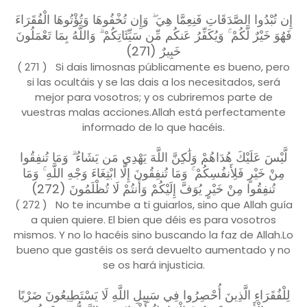
إِن تُبْدُوا الصَّدَقَاتِ فَنِعِمَّا هِيَ ۖ وَإِن تُخْفُوهَا وَتُؤْتُوهَا الْفُقَرَاءَ
فَهُوَ خَيْرٌ لَّكُمْ ۚ وَيُكَفِّرُ عَنكُم مِّن سَيِّئَاتِكُمْ ۗ وَاللَّهُ بِمَا تَعْمَلُونَ
خَبِيرٌ (271)
( 271 ) Si dais limosnas públicamente es bueno, pero
si las ocultáis y se las dais a los necesitados, será
mejor para vosotros; y os cubriremos parte de
vuestras malas acciones.Allah está perfectamente
informado de lo que hacéis.
لَّيْسَ عَلَيْكَ هُدَاهُمْ وَلَٰكِنَّ اللَّهَ يَهْدِي مَن يَشَاءُ ۗ وَمَا تُنفِقُوا
مِنْ خَيْرٍ فَلِأَنفُسِكُمْ ۚ وَمَا تُنفِقُونَ إِلَّا ابْتِغَاءَ وَجْهِ اللَّهِ ۚ وَمَا
تُنفِقُوا مِنْ خَيْرٍ يُوَفَّ إِلَيْكُمْ وَأَنتُمْ لَا تُظْلَمُونَ (272)
( 272 ) No te incumbe a ti guiarlos, sino que Allah guía
a quien quiere. El bien que déis es para vosotros
mismos. Y no lo hacéis sino buscando la faz de Allah.Lo
bueno que gastéis os será devuelto aumentado y no
se os hará injusticia.
لِلْفُقَرَاءِ الَّذِينَ أُحْصِرُوا فِي سَبِيلِ اللَّهِ لَا يَسْتَطِيعُونَ ضَرْبًا