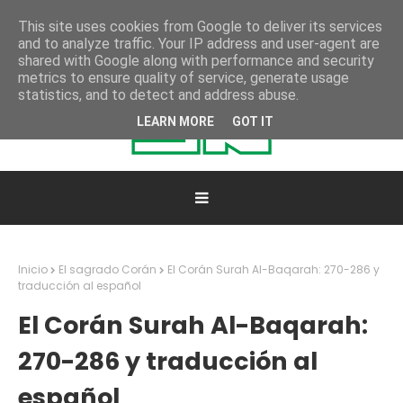
This site uses cookies from Google to deliver its services
and to analyze traffic. Your IP address and user-agent are
shared with Google along with performance and security
metrics to ensure quality of service, generate usage
statistics, and to detect and address abuse.
LEARN MORE
GOT IT
Inicio
El sagrado Corán
El Corán Surah Al-Baqarah: 270-286 y
traducción al español
El Corán Surah Al-Baqarah:
270-286 y traducción al
español