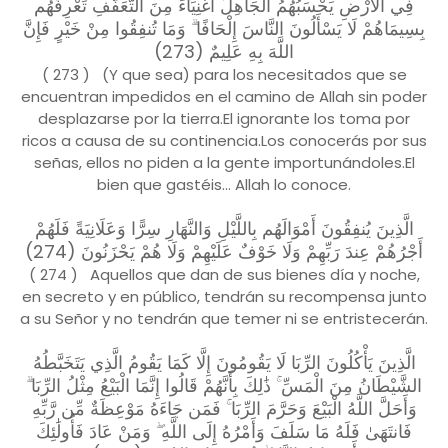
فِي الْأَرْضِ يَحْسَبُهُمُ الْجَاهِلُ أَغْنِيَاءَ مِنَ التَّعَفُّفِ تَعْرِفُهُم
بِسِيمَاهُمْ لَا يَسْأَلُونَ النَّاسَ إِلْحَافًا ۗ وَمَا تُنفِقُوا مِنْ خَيْرٍ فَإِنَّ
اللَّهَ بِهِ عَلِيمٌ (273)
( 273 ) (Y que sea) para los necesitados que se
encuentran impedidos en el camino de Allah sin poder
desplazarse por la tierra.El ignorante los toma por
ricos a causa de su continencia.Los conocerás por sus
señas, ellos no piden a la gente importunándoles.El
bien que gastéis... Allah lo conoce.
الَّذِينَ يُنفِقُونَ أَمْوَالَهُم بِاللَّيْلِ وَالنَّهَارِ سِرًّا وَعَلَانِيَةً فَلَهُمْ
أَجْرُهُمْ عِندَ رَبِّهِمْ وَلَا خَوْفٌ عَلَيْهِمْ وَلَا هُمْ يَحْزَنُونَ (274)
( 274 ) Aquellos que dan de sus bienes día y noche,
en secreto y en público, tendrán su recompensa junto
a su Señor y no tendrán que temer ni se entristecerán.
الَّذِينَ يَأْكُلُونَ الرِّبَا لَا يَقُومُونَ إِلَّا كَمَا يَقُومُ الَّذِي يَتَخَبَّطُهُ
الشَّيْطَانُ مِنَ الْمَسِّ ۚ ذَٰلِكَ بِأَنَّهُمْ قَالُوا إِنَّمَا الْبَيْعُ مِثْلُ الرِّبَا ۗ
وَأَحَلَّ اللَّهُ الْبَيْعَ وَحَرَّمَ الرِّبَا ۚ فَمَن جَاءَهُ مَوْعِظَةٌ مِّن رَّبِّهِ
فَانتَهَىٰ فَلَهُ مَا سَلَفَ وَأَمْرُهُ إِلَى اللَّهِ ۖ وَمَنْ عَادَ فَأُولَٰئِكَ