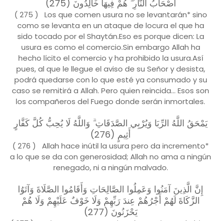
أَصْحَابُ النَّارِ ۖ هُمْ فِيهَا خَالِدُونَ (275)
( 275 ) Los que comen usura no se levantarán* sino
como se levanta en un ataque de locura el que ha
sido tocado por el Shaytán.Eso es porque dicen: La
usura es como el comercio.Sin embargo Allah ha
hecho lícito el comercio y ha prohibido la usura.Así
pues, al que le llegue el aviso de su Señor y desista,
podrá quedarse con lo que esté ya consumado y su
caso se remitirá a Allah. Pero quien reincida... Esos son
los compañeros del Fuego donde serán inmortales.
يَمْحَقُ اللَّهُ الرِّبَا وَيُرْبِي الصَّدَقَاتِ ۗ وَاللَّهُ لَا يُحِبُّ كُلَّ كَفَّارٍ
أَثِيمٍ (276)
( 276 ) Allah hace inútil la usura pero da incremento*
a lo que se da con generosidad; Allah no ama a ningún
renegado, ni a ningún malvado.
إِنَّ الَّذِينَ آمَنُوا وَعَمِلُوا الصَّالِحَاتِ وَأَقَامُوا الصَّلَاةَ وَآتَوُا
الزَّكَاةَ لَهُمْ أَجْرُهُمْ عِندَ رَبِّهِمْ وَلَا خَوْفٌ عَلَيْهِمْ وَلَا هُمْ
يَحْزَنُونَ (277)