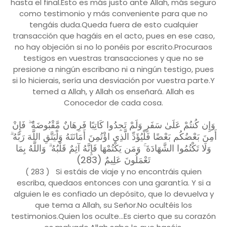
hasta el final.Esto es más justo ante Allah, más seguro
como testimonio y más conveniente para que no
tengáis duda.Queda fuera de esto cualquier
transacción que hagáis en el acto, pues en ese caso,
no hay objeción si no lo ponéis por escrito.Procuraos
testigos en vuestras transacciones y que no se
presione a ningún escribano ni a ningún testigo, pues
si lo hicierais, sería una desviación por vuestra parte.Y
temed a Allah, y Allah os enseñará. Allah es
Conocedor de cada cosa.
وَإِن كُنتُمْ عَلَىٰ سَفَرٍ وَلَمْ تَجِدُوا كَاتِبًا فَرِهَانٌ مَّقْبُوضَةٌ ۖ فَإِنْ
أَمِنَ بَعْضُكُم بَعْضًا فَلْيُؤَدِّ الَّذِي اؤْتُمِنَ أَمَانَتَهُ وَلْيَتَّقِ اللَّهَ رَبَّهُ ۗ
وَلَا تَكْتُمُوا الشَّهَادَةَ ۚ وَمَن يَكْتُمْهَا فَإِنَّهُ آثِمٌ قَلْبُهُ ۗ وَاللَّهُ بِمَا
تَعْمَلُونَ عَلِيمٌ (283)
( 283 ) Si estáis de viaje y no encontráis quien
escriba, quedaos entonces con una garantía. Y si a
alguien le es confiado un depósito, que lo devuelva y
que tema a Allah, su Señor.No ocultéis los
testimonios.Quien los oculte...Es cierto que su corazón