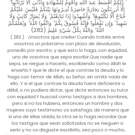
ۚ ذَٰلِكُمْ أَقْسَطُ عِندَ اللَّهِ وَأَقْوَمُ لِلشَّهَادَةِ وَأَدْنَىٰ أَلَّا تَرْتَابُوا ۖ
إِلَّا أَن تَكُونَ تِجَارَةً حَاضِرَةً تُدِيرُونَهَا بَيْنَكُمْ فَلَيْسَ عَلَيْكُمْ
جُنَاحٌ أَلَّا تَكْتُبُوهَا ۗ وَأَشْهِدُوا إِذَا تَبَايَعْتُمْ ۚ وَلَا يُضَارَّ كَاتِبٌ وَلَا
شَهِيدٌ ۚ وَإِن تَفْعَلُوا فَإِنَّهُ فُسُوقٌ بِكُمْ ۗ وَاتَّقُوا اللَّهَ ۖ وَيُعَلِّمُكُمُ
اللَّهُ ۗ وَاللَّهُ بِكُلِّ شَيْءٍ عَلِيمٌ (282)
( 282 ) ¡Vosotros que creéis! Cuando tratéis entre
vosotros un préstamo con plazo de devolución,
ponedlo por escrito; y que esto lo haga, con equidad,
uno de vosotros que sepa escribir.Que nadie que
sepa, se niegue a hacerlo, escribiendo como Allah le
enseñó.Y que le dicte el que contrae la deuda y lo
haga con temor de Allah, su Señor, sin omitir nada de
ello. Y si el que contrae la deuda fuera deficiente o
débil, o no pudiera dictar, que dicte entonces su tutor
con equidad.Y buscad como testigos a dos hombres,
pero si no los hubiera, entonces un hombre y dos
mujeres cuyo testimonio os satisfaga, de manera que
si una de ellas olvida, la otra se lo haga recordar.Que
los testigos que sean solicitados no se nieguen a
serlo y no os disguste escribirlo, sea poco o mucho,