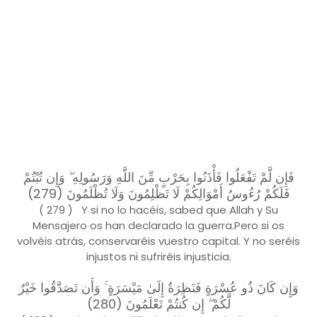
فَإِن لَّمْ تَفْعَلُوا فَأْذَنُوا بِحَرْبٍ مِّنَ اللَّهِ وَرَسُولِهِ ۖ وَإِن تُبْتُمْ
فَلَكُمْ رُءُوسُ أَمْوَالِكُمْ لَا تَظْلِمُونَ وَلَا تُظْلَمُونَ (279)
( 279 ) Y si no lo hacéis, sabed que Allah y Su
Mensajero os han declarado la guerra.Pero si os
volvéis atrás, conservaréis vuestro capital. Y no seréis
injustos ni sufriréis injusticia.
وَإِن كَانَ ذُو عُسْرَةٍ فَنَظِرَةٌ إِلَىٰ مَيْسَرَةٍ ۚ وَأَن تَصَدَّقُوا خَيْرٌ
لَّكُمْ ۖ إِن كُنتُمْ تَعْلَمُونَ (280)