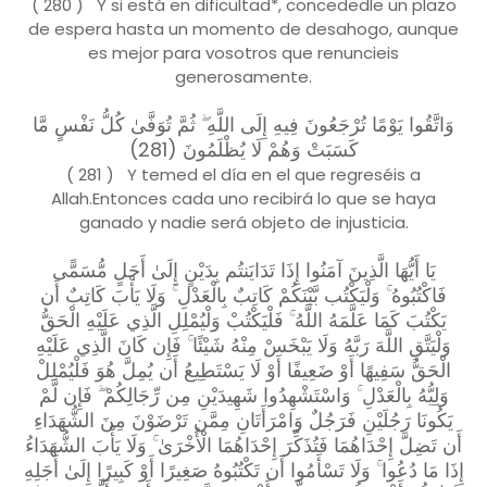
( 280 ) Y si está en dificultad*, concededle un plazo
de espera hasta un momento de desahogo, aunque
es mejor para vosotros que renuncieis
generosamente.
وَاتَّقُوا يَوْمًا تُرْجَعُونَ فِيهِ إِلَى اللَّهِ ۖ ثُمَّ تُوَفَّىٰ كُلُّ نَفْسٍ مَّا
كَسَبَتْ وَهُمْ لَا يُظْلَمُونَ (281)
( 281 ) Y temed el día en el que regreséis a
Allah.Entonces cada uno recibirá lo que se haya
ganado y nadie será objeto de injusticia.
يَا أَيُّهَا الَّذِينَ آمَنُوا إِذَا تَدَايَنتُم بِدَيْنٍ إِلَىٰ أَجَلٍ مُّسَمًّى
فَاكْتُبُوهُ ۚ وَلْيَكْتُب بَّيْنَكُمْ كَاتِبٌ بِالْعَدْلِ ۚ وَلَا يَأْبَ كَاتِبٌ أَن
يَكْتُبَ كَمَا عَلَّمَهُ اللَّهُ ۚ فَلْيَكْتُبْ وَلْيُمْلِلِ الَّذِي عَلَيْهِ الْحَقُّ
وَلْيَتَّقِ اللَّهَ رَبَّهُ وَلَا يَبْخَسْ مِنْهُ شَيْئًا ۚ فَإِن كَانَ الَّذِي عَلَيْهِ
الْحَقُّ سَفِيهًا أَوْ ضَعِيفًا أَوْ لَا يَسْتَطِيعُ أَن يُمِلَّ هُوَ فَلْيُمْلِلْ
وَلِيُّهُ بِالْعَدْلِ ۚ وَاسْتَشْهِدُوا شَهِيدَيْنِ مِن رِّجَالِكُمْ ۖ فَإِن لَّمْ
يَكُونَا رَجُلَيْنِ فَرَجُلٌ وَامْرَأَتَانِ مِمَّن تَرْضَوْنَ مِنَ الشُّهَدَاءِ
أَن تَضِلَّ إِحْدَاهُمَا فَتُذَكِّرَ إِحْدَاهُمَا الْأُخْرَىٰ ۚ وَلَا يَأْبَ الشُّهَدَاءُ
إِذَا مَا دُعُوا ۚ وَلَا تَسْأَمُوا أَن تَكْتُبُوهُ صَغِيرًا أَوْ كَبِيرًا إِلَىٰ أَجَلِهِ