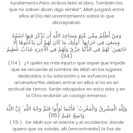
fundamento.Pero ambos leen el Libro. También los
que no saben dicen algo similar*. Allah juzgará entre
ellos el Día del Levantamiento sobre lo que
discrepaban.
وَمَنْ أَظْلَمُ مِمَّن مَّنَعَ مَسَاجِدَ اللَّهِ أَن يُذْكَرَ فِيهَا اسْمُهُ
وَسَعَىٰ فِي خَرَابِهَا ۚ أُولَٰئِكَ مَا كَانَ لَهُمْ أَن يَدْخُلُوهَا إِلَّا
خَائِفِينَ ۚ لَهُمْ فِي الدُّنْيَا خِزْيٌ وَلَهُمْ فِي الْآخِرَةِ عَذَابٌ عَظِيمٌ
(114)
( 114 ) ¿Y quién es más injusto que aquel que impide
que se recuerde el nombre de Allah en los lugares
dedicados a Su adoración y se esfuerza por
arruinarlos?No deben entrar en ellos si no es en
actitud de temor. Serán rebajados en esta vida, y en
la Otra recibirán un castigo inmenso.
وَلِلَّهِ الْمَشْرِقُ وَالْمَغْرِبُ ۚ فَأَيْنَمَا تُوَلُّوا فَثَمَّ وَجْهُ اللَّهِ ۚ إِنَّ اللَّهَ
وَاسِعٌ عَلِيمٌ (115)
( 115 ) De Allah son el oriente y el occidente; donde
quiera que os volváis, allí (encontraréis) la faz de