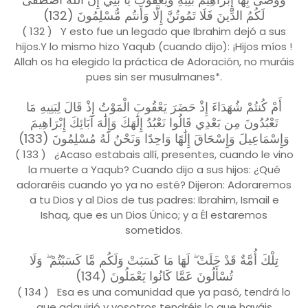
لَكُمُ الدِّينَ فَلَا تَمُوتُنَّ إِلَّا وَأَنتُم مُّسْلِمُونَ (132)
( 132 ) Y esto fue un legado que Ibrahim dejó a sus
hijos.Y lo mismo hizo Yaqub (cuando dijo): ¡Hijos míos !
Allah os ha elegido la práctica de Adoración, no muráis
pues sin ser musulmanes*.
أَمْ كُنتُمْ شُهَدَاءَ إِذْ حَضَرَ يَعْقُوبَ الْمَوْتُ إِذْ قَالَ لِبَنِيهِ مَا
تَعْبُدُونَ مِن بَعْدِي قَالُوا نَعْبُدُ إِلَٰهَكَ وَإِلَٰهَ آبَائِكَ إِبْرَاهِيمَ
وَإِسْمَاعِيلَ وَإِسْحَاقَ إِلَٰهًا وَاحِدًا وَنَحْنُ لَهُ مُسْلِمُونَ (133)
( 133 ) ¿Acaso estabais allí, presentes, cuando le vino
la muerte a Yaqub? Cuando dijo a sus hijos: ¿Qué
adoraréis cuando yo ya no esté? Dijeron: Adoraremos
a tu Dios y al Dios de tus padres: Ibrahim, Ismail e
Ishaq, que es un Dios Único; y a Él estaremos
sometidos.
تِلْكَ أُمَّةٌ قَدْ خَلَتْ ۖ لَهَا مَا كَسَبَتْ وَلَكُم مَّا كَسَبْتُمْ ۖ وَلَا
تُسْأَلُونَ عَمَّا كَانُوا يَعْمَلُونَ (134)
( 134 ) Esa es una comunidad que ya pasó, tendrá lo
que adquirió y vosotros tendréis lo que hayáis