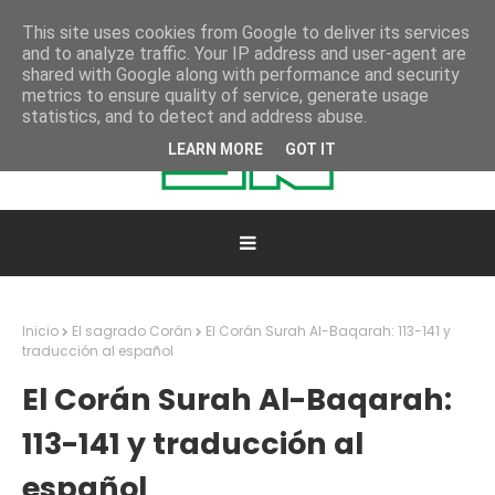
This site uses cookies from Google to deliver its services
and to analyze traffic. Your IP address and user-agent are
shared with Google along with performance and security
metrics to ensure quality of service, generate usage
statistics, and to detect and address abuse.
LEARN MORE
GOT IT
Inicio
El sagrado Corán
El Corán Surah Al-Baqarah: 113-141 y
traducción al español
El Corán Surah Al-Baqarah:
113-141 y traducción al
español