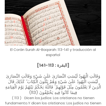
El Corán Surah Al-Baqarah: 113-141 y traducción al
español
[البقرة : 113-141]
وَقَالَتِ الْيَهُودُ لَيْسَتِ النَّصَارَىٰ عَلَىٰ شَيْءٍ وَقَالَتِ النَّصَارَىٰ
لَيْسَتِ الْيَهُودُ عَلَىٰ شَيْءٍ وَهُمْ يَتْلُونَ الْكِتَابَ ۗ كَذَٰلِكَ قَالَ
الَّذِينَ لَا يَعْلَمُونَ مِثْلَ قَوْلِهِمْ ۚ فَاللَّهُ يَحْكُمُ بَيْنَهُمْ يَوْمَ الْقِيَامَةِ
فِيمَا كَانُوا فِيهِ يَخْتَلِفُونَ (113)
( 113 ) Dicen los judíos: Los cristianos no tienen
fundamento.Y dicen los cristianos: Los judíos no tienen