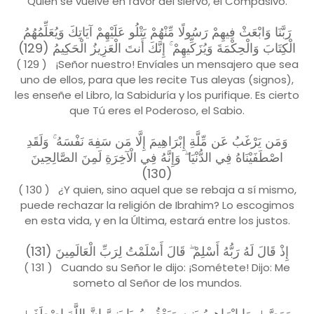
Quien se vuelve en favor del siervo, el Compasivo.
رَبَّنَا وَابْعَثْ فِيهِمْ رَسُولًا مِّنْهُمْ يَتْلُو عَلَيْهِمْ آيَاتِكَ وَيُعَلِّمُهُمُ
الْكِتَابَ وَالْحِكْمَةَ وَيُزَكِّيهِمْ ۚ إِنَّكَ أَنتَ الْعَزِيزُ الْحَكِيمُ (129)
( 129 ) ¡Señor nuestro! Envíales un mensajero que sea
uno de ellos, para que les recite Tus aleyas (signos),
les enseñe el Libro, la Sabiduría y los purifique. Es cierto
que Tú eres el Poderoso, el Sabio.
وَمَن يَرْغَبُ عَن مِّلَّةِ إِبْرَاهِيمَ إِلَّا مَن سَفِهَ نَفْسَهُ ۚ وَلَقَدِ
اصْطَفَيْنَاهُ فِي الدُّنْيَا ۖ وَإِنَّهُ فِي الْآخِرَةِ لَمِنَ الصَّالِحِينَ
(130)
( 130 ) ¿Y quien, sino aquel que se rebaja a sí mismo,
puede rechazar la religión de Ibrahim? Lo escogimos
en esta vida, y en la Última, estará entre los justos.
إِذْ قَالَ لَهُ رَبُّهُ أَسْلِمْ ۖ قَالَ أَسْلَمْتُ لِرَبِّ الْعَالَمِينَ (131)
( 131 ) Cuando su Señor le dijo: ¡Sométete! Dijo: Me
someto al Señor de los mundos.
وَوَصَّىٰ بِهَا إِبْرَاهِيمُ بَنِيهِ وَيَعْقُوبُ يَا بَنِيَّ إِنَّ اللَّهَ اصْطَفَىٰ