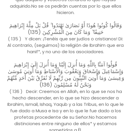
adquirido.No se os pedirán cuentas por lo que ellos
hicieron.
وَقَالُوا كُونُوا هُودًا أَوْ نَصَارَىٰ تَهْتَدُوا ۗ قُلْ بَلْ مِلَّةَ إِبْرَاهِيمَ
حَنِيفًا ۖ وَمَا كَانَ مِنَ الْمُشْرِكِينَ (135)
( 135 ) Y dicen: ¡Tenéis que ser judíos o cristianos! Di:
Al contrario, (seguimos) la religión de Ibrahim que era
hanif*, y no uno de los asociadores.
قُولُوا آمَنَّا بِاللَّهِ وَمَا أُنزِلَ إِلَيْنَا وَمَا أُنزِلَ إِلَىٰ إِبْرَاهِيمَ
وَإِسْمَاعِيلَ وَإِسْحَاقَ وَيَعْقُوبَ وَالْأَسْبَاطِ وَمَا أُوتِيَ مُوسَىٰ
وَعِيسَىٰ وَمَا أُوتِيَ النَّبِيُّونَ مِن رَّبِّهِمْ لَا نُفَرِّقُ بَيْنَ أَحَدٍ مِّنْهُمْ
وَنَحْنُ لَهُ مُسْلِمُونَ (136)
( 136 ) Decir: Creemos en Allah, en lo que se nos ha
hecho descender, en lo que se hizo descender a
Ibrahim, Ismail, Ishaq, Yaqub y a las Tribus, en lo que le
fue dado a Musa e Isa y en lo que le fue dado a los
profetas procedente de su Señor.No hacemos
distinciones entre ninguno de ellos* y estamos
sometidos a Él.