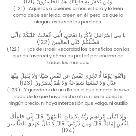
وَمَن يَكْفُرْ بِهِ فَأُولَٰئِكَ هُمُ الْخَاسِرُونَ (121)
( 121 ) Aquéllos a quienes dimos el Libro y lo leen
como debe ser leído, creen en él; pero los que lo
niegan, esos son los perdidos.
يَا بَنِي إِسْرَائِيلَ اذْكُرُوا نِعْمَتِيَ الَّتِي أَنْعَمْتُ عَلَيْكُمْ وَأَنِّي
فَضَّلْتُكُمْ عَلَى الْعَالَمِينَ (122)
( 122 ) ¡Hijos de Israel! Recordad los beneficios con los
que os favorecí y cómo os preferí por encima de
todos los mundos.
وَاتَّقُوا يَوْمًا لَّا تَجْزِي نَفْسٌ عَن نَّفْسٍ شَيْئًا وَلَا يُقْبَلُ مِنْهَا
عَدْلٌ وَلَا تَنفَعُهَا شَفَاعَةٌ وَلَا هُمْ يُنصَرُونَ (123)
( 123 ) Y guardaos de un día en el que a nadie le sirva
nada de lo que haya hecho otro, ni se le acepte
ningún precio, ni haya intercesión que valga, ni auxilio
وَإِذِ ابْتَلَىٰ إِبْرَاهِيمَ رَبُّهُ بِكَلِمَاتٍ فَأَتَمَّهُنَّ ۖ قَالَ إِنِّي جَاعِلُكَ
لِلنَّاسِ إِمَامًا ۖ قَالَ وَمِن ذُرِّيَّتِي ۖ قَالَ لَا يَنَالُ عَهْدِي الظَّالِمِينَ
(124)