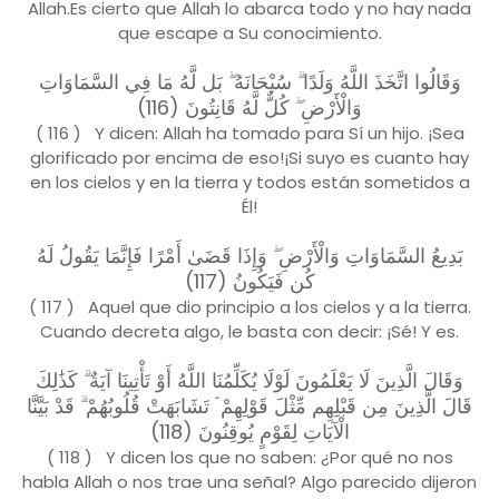
Allah.Es cierto que Allah lo abarca todo y no hay nada
que escape a Su conocimiento.
وَقَالُوا اتَّخَذَ اللَّهُ وَلَدًا ۗ سُبْحَانَهُ ۖ بَل لَّهُ مَا فِي السَّمَاوَاتِ
وَالْأَرْضِ ۖ كُلٌّ لَّهُ قَانِتُونَ (116)
( 116 ) Y dicen: Allah ha tomado para Sí un hijo. ¡Sea
glorificado por encima de eso!¡Si suyo es cuanto hay
en los cielos y en la tierra y todos están sometidos a
Él!
بَدِيعُ السَّمَاوَاتِ وَالْأَرْضِ ۖ وَإِذَا قَضَىٰ أَمْرًا فَإِنَّمَا يَقُولُ لَهُ
كُن فَيَكُونُ (117)
( 117 ) Aquel que dio principio a los cielos y a la tierra.
Cuando decreta algo, le basta con decir: ¡Sé! Y es.
وَقَالَ الَّذِينَ لَا يَعْلَمُونَ لَوْلَا يُكَلِّمُنَا اللَّهُ أَوْ تَأْتِينَا آيَةٌ ۗ كَذَٰلِكَ
قَالَ الَّذِينَ مِن قَبْلِهِم مِّثْلَ قَوْلِهِمْ ۘ تَشَابَهَتْ قُلُوبُهُمْ ۗ قَدْ بَيَّنَّا
الْآيَاتِ لِقَوْمٍ يُوقِنُونَ (118)
( 118 ) Y dicen los que no saben: ¿Por qué no nos
habla Allah o nos trae una señal? Algo parecido dijeron