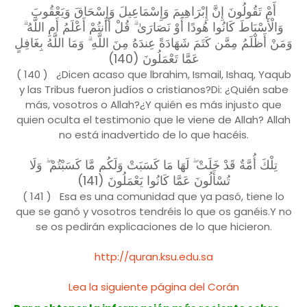
أَمْ تَقُولُونَ إِنَّ إِبْرَاهِيمَ وَإِسْمَاعِيلَ وَإِسْحَاقَ وَيَعْقُوبَ
وَالْأَسْبَاطَ كَانُوا هُودًا أَوْ نَصَارَىٰ ۗ قُلْ أَأَنتُمْ أَعْلَمُ أَمِ اللَّهُ ۗ
وَمَنْ أَظْلَمُ مِمَّن كَتَمَ شَهَادَةً عِندَهُ مِنَ اللَّهِ ۗ وَمَا اللَّهُ بِغَافِلٍ
عَمَّا تَعْمَلُونَ (140)
( 140 ) ¿Dicen acaso que lbrahim, Ismail, Ishaq, Yaqub
y las Tribus fueron judíos o cristianos?Di: ¿Quién sabe
más, vosotros o Allah?¿Y quién es más injusto que
quien oculta el testimonio que le viene de Allah? Allah
no está inadvertido de lo que hacéis.
تِلْكَ أُمَّةٌ قَدْ خَلَتْ ۖ لَهَا مَا كَسَبَتْ وَلَكُم مَّا كَسَبْتُمْ ۖ وَلَا
تُسْأَلُونَ عَمَّا كَانُوا يَعْمَلُونَ (141)
( 141 ) Esa es una comunidad que ya pasó, tiene lo
que se ganó y vosotros tendréis lo que os ganéis.Y no
se os pedirán explicaciones de lo que hicieron.
http://quran.ksu.edu.sa
Lea la siguiente página del Corán