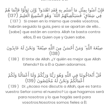
فَإِنْ آمَنُوا بِمِثْلِ مَا آمَنتُم بِهِ فَقَدِ اهْتَدَوا ۖ وَّإِن تَوَلَّوْا فَإِنَّمَا هُمْ
فِي شِقَاقٍ ۖ فَسَيَكْفِيكَهُمُ اللَّهُ ۚ وَهُوَ السَّمِيعُ الْعَلِيمُ (137)
( 137 ) Si creen en lo mismo que creéis vosotros,
habrán seguido la guía, pero si se apartan de ello...
(sabe) que están en contra. Allah te basta contra
ellos, Él es Quien oye y Quien sabe.
صِبْغَةَ اللَّهِ ۖ وَمَنْ أَحْسَنُ مِنَ اللَّهِ صِبْغَةً ۖ وَنَحْنُ لَهُ عَابِدُونَ
(138)
( 138 ) El tinte de Allah. ¿Y quién es mejor que Allah
tiñendo? Es a Él a Quien adoramos.
قُلْ أَتُحَاجُّونَنَا فِي اللَّهِ وَهُوَ رَبُّنَا وَرَبُّكُمْ وَلَنَا أَعْمَالُنَا وَلَكُمْ
أَعْمَالُكُمْ وَنَحْنُ لَهُ مُخْلِصُونَ (139)
( 139 ) Di: ¿Acaso nos discutís a Allah, que es tanto
vuestro Señor como el nuestro? Lo que hagamos será
para nosotros y lo que hagáis será para
vosotros.Nosotros somos fieles a Él.