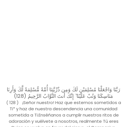
رَبَّنَا وَاجْعَلْنَا مُسْلِمَيْنِ لَكَ وَمِن ذُرِّيَّتِنَا أُمَّةً مُّسْلِمَةً لَّكَ وَأَرِنَا
مَنَاسِكَنَا وَتُبْ عَلَيْنَا ۖ إِنَّكَ أَنتَ التَّوَّابُ الرَّحِيمُ (128)
( 128 ) ¡Señor nuestro! Haz que estemos sometidos a
Ti* y haz de nuestra descendencia una comunidad
sometida a Ti.Enséñanos a cumplir nuestros ritos de
adoración y vuélvete a nosotros, realmente Tú eres