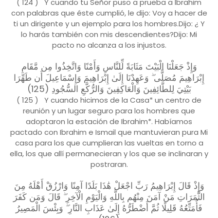
( 124 ) Y cuando tu Señor puso a prueba a lbrahim
con palabras que éste cumplió, le dijo: Voy a hacer de
ti un dirigente y un ejemplo para los hombres.Dijo: ¿ Y
lo harás también con mis descendientes?Dijo: Mi
pacto no alcanza a los injustos.
وَإِذْ جَعَلْنَا الْبَيْتَ مَثَابَةً لِّلنَّاسِ وَأَمْنًا وَاتَّخِذُوا مِن مَّقَامِ
إِبْرَاهِيمَ مُصَلًّى ۖ وَعَهِدْنَا إِلَىٰ إِبْرَاهِيمَ وَإِسْمَاعِيلَ أَن طَهِّرَا
بَيْتِيَ لِلطَّائِفِينَ وَالْعَاكِفِينَ وَالرُّكَّعِ السُّجُودِ (125)
( 125 ) Y cuando hicimos de la Casa* un centro de
reunión y un lugar seguro para los hombres que
adoptaron la estación de Ibrahim*. Habíamos
pactado con Ibrahim e Ismail que mantuvieran pura Mi
casa para los que cumplieran las vueltas en torno a
ella, los que allí permanecieran y los que se inclinaran y
postraran.
وَإِذْ قَالَ إِبْرَاهِيمُ رَبِّ اجْعَلْ هَٰذَا بَلَدًا آمِنًا وَارْزُقْ أَهْلَهُ مِنَ
الثَّمَرَاتِ مَنْ آمَنَ مِنْهُم بِاللَّهِ وَالْيَوْمِ الْآخِرِ ۖ قَالَ وَمَن كَفَرَ
فَأُمَتِّعُهُ قَلِيلًا ثُمَّ أَضْطَرُّهُ إِلَىٰ عَذَابِ النَّارِ ۖ وَبِئْسَ الْمَصِيرُ