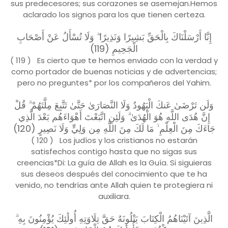
sus predecesores; sus corazones se asemejan.Hemos
aclarado los signos para los que tienen certeza.
إِنَّا أَرْسَلْنَاكَ بِالْحَقِّ بَشِيرًا وَنَذِيرًا ۖ وَلَا تُسْأَلُ عَنْ أَصْحَابِ
الْجَحِيمِ (119)
( 119 ) Es cierto que te hemos enviado con la verdad y
como portador de buenas noticias y de advertencias;
pero no preguntes* por los compañeros del Yahim.
وَلَن تَرْضَىٰ عَنكَ الْيَهُودُ وَلَا النَّصَارَىٰ حَتَّىٰ تَتَّبِعَ مِلَّتَهُمْ ۗ قُلْ
إِنَّ هُدَى اللَّهِ هُوَ الْهُدَىٰ ۗ وَلَئِنِ اتَّبَعْتَ أَهْوَاءَهُم بَعْدَ الَّذِي
جَاءَكَ مِنَ الْعِلْمِ ۙ مَا لَكَ مِنَ اللَّهِ مِن وَلِيٍّ وَلَا نَصِيرٍ (120)
( 120 ) Los judíos y los cristianos no estarán
satisfechos contigo hasta que no sigas sus
creencias*Di: La guía de Allah es la Guía. Si siguieras
sus deseos después del conocimiento que te ha
venido, no tendrías ante Allah quien te protegiera ni
auxiliara.
الَّذِينَ آتَيْنَاهُمُ الْكِتَابَ يَتْلُونَهُ حَقَّ تِلَاوَتِهِ أُولَٰئِكَ يُؤْمِنُونَ بِهِ ۗ